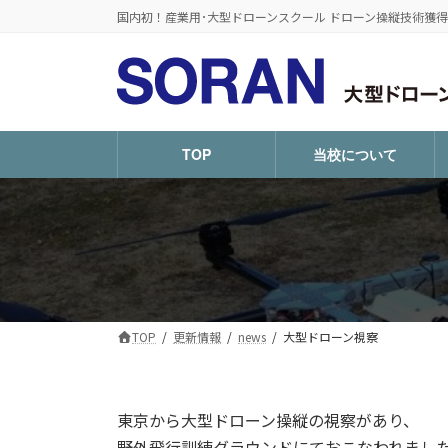
コ
ナ
国内初！産業用･大型ドローンスクール ドローン操縦技術獲得
ン
ビ
テ
ゲ
ン
ー
ツ
シ
へ
ョ
ス
ン
TOP
当校について
キ
に
ッ
移
プ
動
TOP
更新情報
news
大型ドローン視察
東京から大型ドローン操縦の視察があり、
野外飛行訓練グラウンドにておこなわれまし